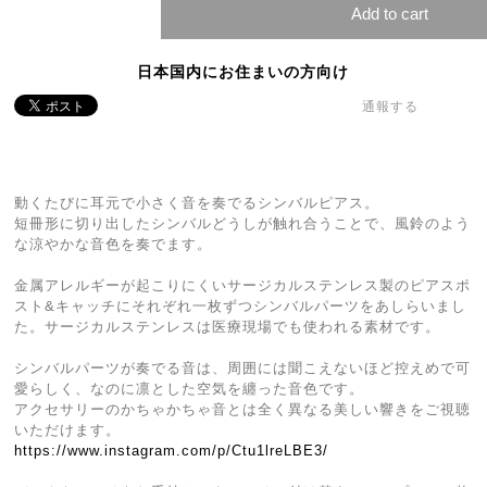
Add to cart
日本国内にお住まいの方向け
通報する
動くたびに耳元で小さく音を奏でるシンバルピアス。
短冊形に切り出したシンバルどうしが触れ合うことで、風鈴のよう
な涼やかな音色を奏でます。
金属アレルギーが起こりにくいサージカルステンレス製のピアスポ
スト&キャッチにそれぞれ一枚ずつシンバルパーツをあしらいまし
た。サージカルステンレスは医療現場でも使われる素材です。
シンバルパーツが奏でる音は、周囲には聞こえないほど控えめで可
愛らしく、なのに凛とした空気を纏った音色です。
アクセサリーのかちゃかちゃ音とは全く異なる美しい響きをご視聴
いただけます。
https://www.instagram.com/p/Ctu1lreLBE3/