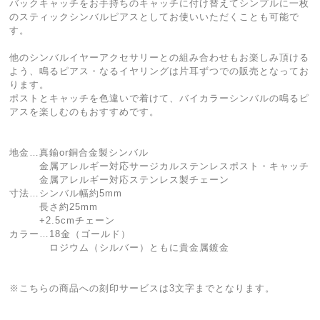
バックキャッチをお手持ちのキャッチに付け替えてシンプルに一枚
のスティックシンバルピアスとしてお使いいただくことも可能で
す。
他のシンバルイヤーアクセサリーとの組み合わせもお楽しみ頂ける
よう、鳴るピアス・なるイヤリングは片耳ずつでの販売となってお
ります。
ポストとキャッチを色違いで着けて、バイカラーシンバルの鳴るピ
アスを楽しむのもおすすめです。
地金…真鍮or銅合金製シンバル
金属アレルギー対応サージカルステンレスポスト・キャッチ
金属アレルギー対応ステンレス製チェーン
寸法…シンバル幅約5mm
長さ約25mm
+2.5cmチェーン
カラー…18金（ゴールド）
ロジウム（シルバー）ともに貴金属鍍金
※こちらの商品への刻印サービスは3文字までとなります。