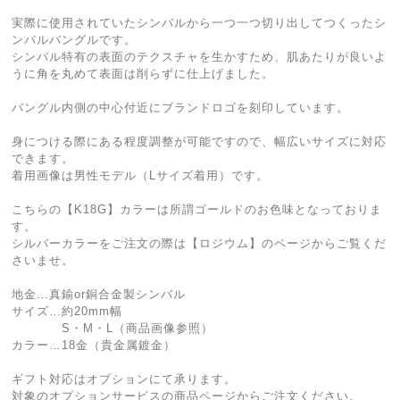
実際に使用されていたシンバルから一つ一つ切り出してつくったシ
ンバルバングルです。
シンバル特有の表面のテクスチャを生かすため、肌あたりが良いよ
うに角を丸めて表面は削らずに仕上げました。
バングル内側の中心付近にブランドロゴを刻印しています。
身につける際にある程度調整が可能ですので、幅広いサイズに対応
できます。
着用画像は男性モデル（Lサイズ着用）です。
こちらの【K18G】カラーは所謂ゴールドのお色味となっておりま
す。
シルバーカラーをご注文の際は【ロジウム】のページからご覧くだ
さいませ。
地金…真鍮or銅合金製シンバル
サイズ…約20mm幅
S・M・L（商品画像参照）
カラー…18金（貴金属鍍金）
ギフト対応はオプションにて承ります。
対象のオプションサービスの商品ページからご注文ください。