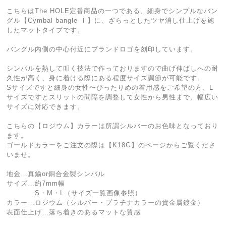
こちらはThe HOLE定番商品の一つである、細身でシンプルなバン
グル【Cymbal bangle ⅰ】に、ざらっとしたツヤ消し仕上げを施
したマットタイプです。
バングル内側の中心付近にブランドロゴを刻印しています。
シンバルを熱して叩く技法で作っておりますので曲げ伸ばしへの耐
久性が高く、身に着ける際にある程度サイズ調節が可能です。
Sサイズですと細身の女性〜ぴったりめの着用感をご希望の方、L
サイズですとスリットの間隔を調整して女性から男性まで、幅広い
サイズに対応できます。
こちらの【ロジウム】カラーは所謂シルバーのお色味となっており
ます。
ゴールドカラーをご注文の際は【K18G】のページからご覧くださ
いませ。
地金…真鍮or銅合金製シンバル
サイズ…約7mm幅
S・M・L（サイズ一覧画像参照）
カラー…ロジウム（シルバー・プラチナカラーの貴金属鍍金）
表面仕上げ…落ち着きのあるマットな質感