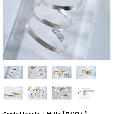
Cymbal bangle ⅰ Matte【ロジウム】